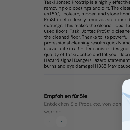
Taski Jontec ProStrip is a highly effecti
removing old coatings and dirt. The clean
as PVC, linoleum, rubber, and stone floor
ProStrip effortlessly removes stubborn d
coatings. This makes the cleaner ideal f
used floors. Taski Jontec ProStrip cleane
the cleaned floor. Thanks to its powerfu
professional cleaning results quickly and
is available in a 5-liter canister design
quality of Taski Jontec and let your floo
Hazard signal Danger/Hazard statemen
burns and eye damage| H335 May cause re
Empfohlen für Sie
Entdecken Sie Produkte, von denen wi
werden.