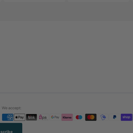
We accept:
scribe