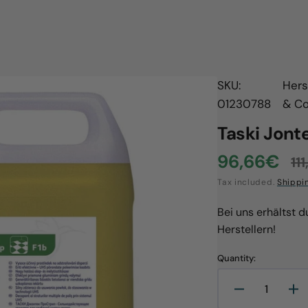
SKU:
Hers
01230788
& C
Taski Jonte
96,66€
11
Sale
R
Tax included.
Shippi
price
p
Bei uns erhältst 
Herstellern!
Quantity:
Open
Decrease
In
media