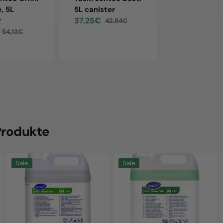
e, 5L
5L canister
5L canister
r
37,25€
28,08€
42,84€
32,
Sale
Regular
Sale
Regu
54,13€
price
price
price
pric
Regular
price
Produkte
Taski
Taski
Sale
Sale
Jontec
Jontec
Best,
300,
5L
5L
canister
canister