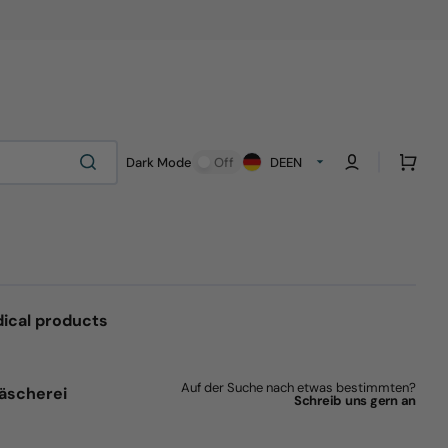
Cart
Dark Mode
Off
DE
EN
ical products
Auf der Suche nach etwas bestimmten?
äscherei
Schreib uns gern an