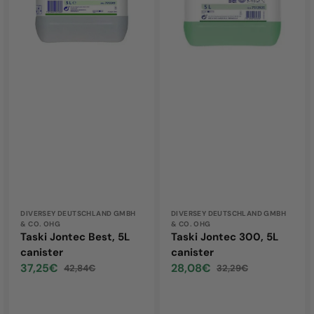
Vendor:
DIVERSEY DEUTSCHLAND GMBH
Vendor:
DIVERSEY DEUTSCHLAND GMBH
& CO. OHG
& CO. OHG
Taski Jontec Best, 5L
Taski Jontec 300, 5L
canister
canister
37,25€
28,08€
42,84€
32,29€
Sale
Regular
Sale
Regular
price
price
price
price