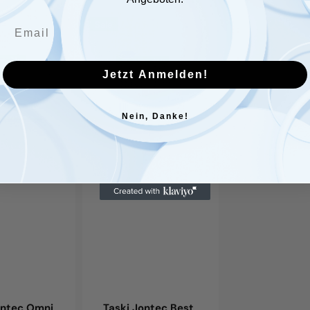
Taski
Taski
Sale
Sale
Jontec
Jontec
Best,
300,
5L
5L
Jetzt Anmelden!
canister
canister
Nein, Danke!
ontec Omni
Taski Jontec Best,
Taski Jonte