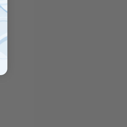
Taski
Taski
Sale
Jontec
Jontec
Asset
Lenio
F4d,
F5b
1x5L
Bodenreiniger
canister
5L
Kanister,
Umweltfreundlich
c 300,
Taski Jontec
Taski Jontec Len