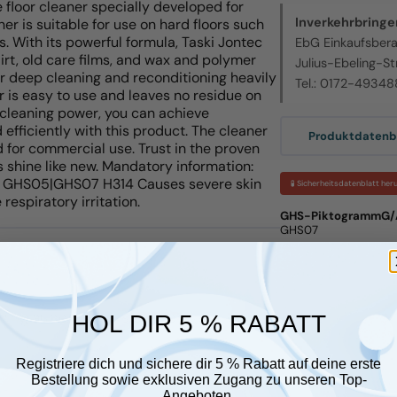
ve floor cleaner specially developed for
Inverkehrbringer
er is suitable for use on hard floors such
s. With its powerful formula, Taski Jontec
EbG Einkaufsber
irt, old care films, and wax and polymer
Julius-Ebeling-St
or deep cleaning and reconditioning heavily
Tel.: 0172-4934
r is easy to use and leaves no residue on
l cleaning power, you can achieve
 efficiently with this product. The cleaner
Produktdatenbl
ed for commercial use. Trust in the proven
rs shine like new. Mandatory information:
t GHS05|GHS07 H314 Causes severe skin
🧪 Sicherheitsdatenblatt her
spiratory irritation.
GHS-PiktogrammG/
GHS07
r glauben, dass sie Ihnen gefallen
HOL DIR 5 % RABATT
Registriere dich und sichere dir 5 % Rabatt auf deine erste
Bestellung sowie exklusiven Zugang zu unseren Top-
Angeboten.