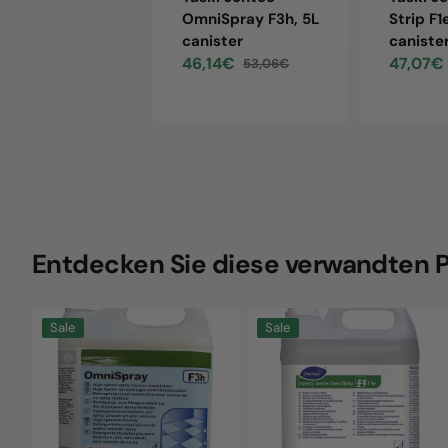
OmniSpray F3h, 5L
Strip F1
canister
caniste
46,14€
47,07€
53,06€
Sale
Regular
Sale
price
price
price
Entdecken Sie diese verwandten 
Taski
Taski
Sale
Sale
Jontec
Jontec
OmniSpray
Omni
F3h,
Strip
5L
F1e,