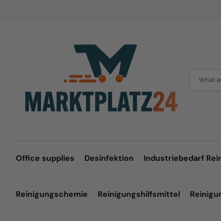
Skip
to
content
What ar
Office supplies
Desinfektion
Industriebedarf Rei
Reinigungschemie
Reinigungshilfsmittel
Reinig