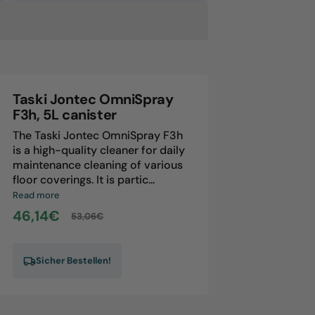
antity
ski
ntec
oStrip,
nister
Taski Jontec OmniSpray
F3h, 5L canister
The Taski Jontec OmniSpray F3h
is a high-quality cleaner for daily
maintenance cleaning of various
floor coverings. It is partic...
Read more
46,14€
53,06€
Sale
Regular
price
price
Sicher Bestellen!