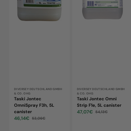
canister
5L
canister
Vendor:
DIVERSEY DEUTSCHLAND GMBH
Vendor:
DIVERSEY DEUTSCHLAND GMBH
& CO. OHG
& CO. OHG
Taski Jontec
Taski Jontec Omni
OmniSpray F3h, 5L
Strip F1e, 5L canister
canister
47,07€
54,13€
Sale
Regular
46,14€
53,06€
price
price
Sale
Regular
price
price