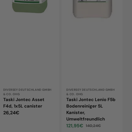
canister
5L
Kanister,
Umweltfreundlich
Vendor:
DIVERSEY DEUTSCHLAND GMBH
Vendor:
DIVERSEY DEUTSCHLAND GMBH
& CO. OHG
& CO. OHG
Taski Jontec Asset
Taski Jontec Lenio F5b
F4d, 1x5L canister
Bodenreiniger 5L
Regular
26,24€
Kanister,
Umweltfreundlich
price
121,95€
140,24€
Sale
Regular