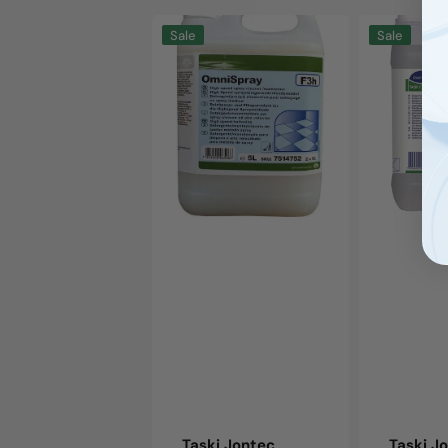
Taski
Taski
Sale
Sale
Jontec
Jontec
OmniSpray
Omni
F3h,
Strip
5L
F1e,
canister
5L
canister
Taski Jontec
Taski J