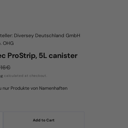
teller: Diversey Deutschland GmbH
o. OHG
c ProStrip, 5L canister
1,16€
egular
ng
calculated at checkout.
rice
du nur Produkte von Namenhaften
Add to Cart
crease