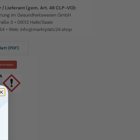
 / Lieferant (gem. Art. 48 CLP-VO):
atung im Gesundheitswesen GmbH
raße 3 • 06112 Halle/Saale
884 • Web: info@marktplatz24.shop
att (PDF)
unterladen
A