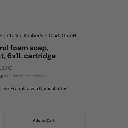
Hersteller: Kimberly - Clark GmbH
rol foam soap,
t, 6x1L cartridge
,27€
egular
ng
calculated at checkout.
rice
du nur Produkte von Namenhaften
Add to Cart
crease