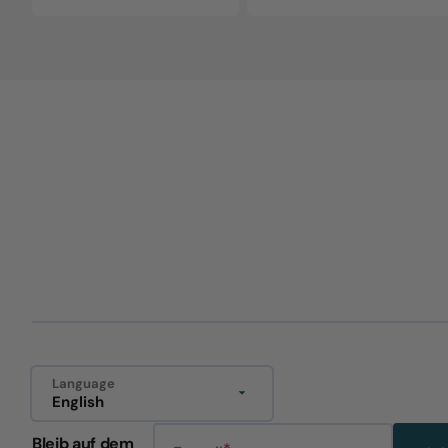
price
price
Language
English
Bleib auf dem