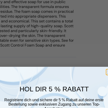
y and effective soap for use in public
ilities. The transparent formula ensures
residue. The foam soap comes in practical
erted into appropriate dispensers. This
and economical. This set contains a total
-lasting supply of high-quality soap. Scott
sted and particularly skin-friendly. It
over-drying the skin. The transparent
table even for sensitive skin types. See for
of Scott Control Foam Soap and ensure
r glauben, dass sie Ihnen gefallen
HOL DIR 5 % RABATT
Registriere dich und sichere dir 5 % Rabatt auf deine erste
Bestellung sowie exklusiven Zugang zu unseren Top-