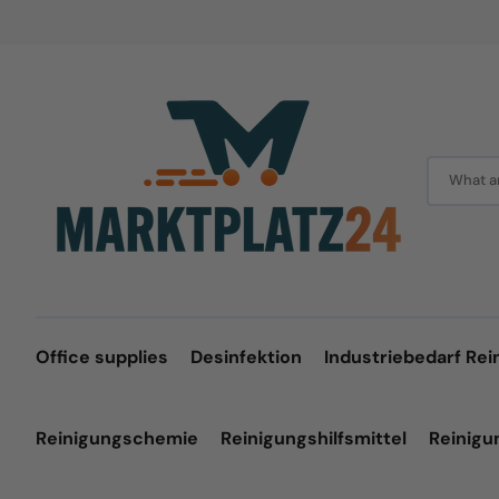
Skip
to
content
What ar
Office supplies
Desinfektion
Industriebedarf Rei
Reinigungschemie
Reinigungshilfsmittel
Reinig