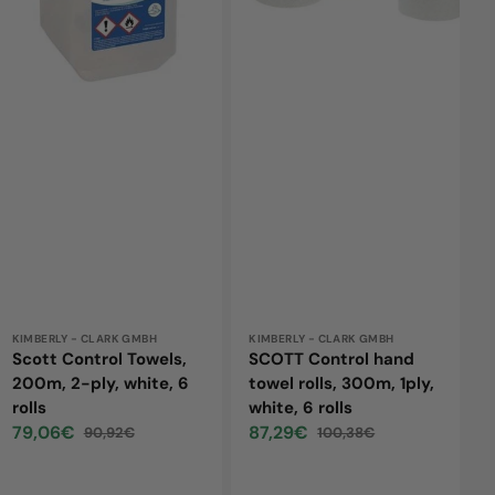
ply,
300m,
white,
1ply,
6
white,
rolls
6
rolls
Vendor:
KIMBERLY - CLARK GMBH
Vendor:
KIMBERLY - CLARK GMBH
Scott Control Towels,
SCOTT Control hand
200m, 2-ply, white, 6
towel rolls, 300m, 1ply,
rolls
white, 6 rolls
79,06€
87,29€
90,92€
100,38€
Sale
Regular
Sale
Regular
price
price
price
price