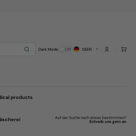
Cart
Dark Mode
Off
DE
EN
ical products
Auf der Suche nach etwas bestimmten?
äscherei
Schreib uns gern an