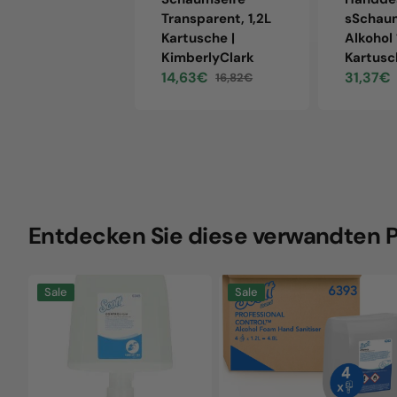
Transparent, 1,2L
sSchau
Kartusche |
Alkohol 
KimberlyClark
Kartusc
14,63€
31,37€
16,82€
Sale
Regular
Sale
price
price
price
Entdecken Sie diese verwandten 
Scott
Scott
Sale
Sale
Control
Control
Schaumseife
HanddesinfektionsScha
Transparent,
mit
1,2L
Alkohol