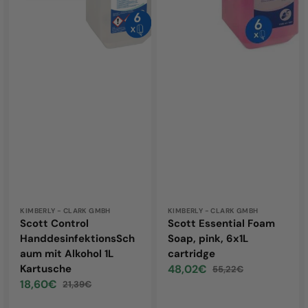
1L
6x1L
Kartusche
cartridge
Vendor:
KIMBERLY - CLARK GMBH
Vendor:
KIMBERLY - CLARK GMBH
Scott Control
Scott Essential Foam
HanddesinfektionsSch
Soap, pink, 6x1L
aum mit Alkohol 1L
cartridge
Kartusche
48,02€
55,22€
Sale
Regular
18,60€
21,39€
price
price
Sale
Regular
price
price