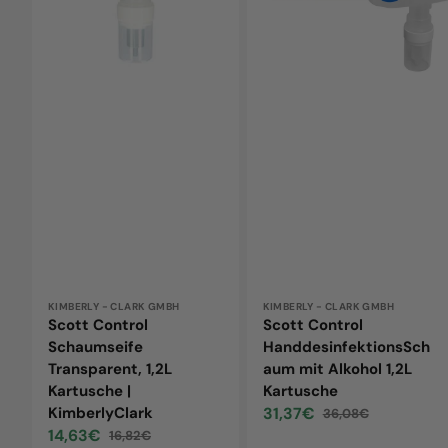
Kartusche
1,2L
|
Kartusche
KimberlyClark
Vendor:
KIMBERLY - CLARK GMBH
Vendor:
KIMBERLY - CLARK GMBH
Scott Control
Scott Control
Schaumseife
HanddesinfektionsSch
Transparent, 1,2L
aum mit Alkohol 1,2L
Kartusche |
Kartusche
KimberlyClark
31,37€
36,08€
Sale
Regular
14,63€
16,82€
price
price
Sale
Regular