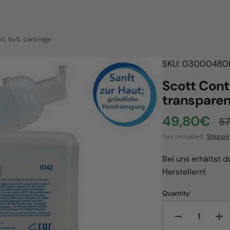
t, 6x1L cartridge
SKU: 03000480
Scott Cont
transparen
49,80€
57
Sale
R
Tax included.
Shippi
price
p
Bei uns erhältst 
Herstellern!
Quantity:
Open
Decrease
In
media