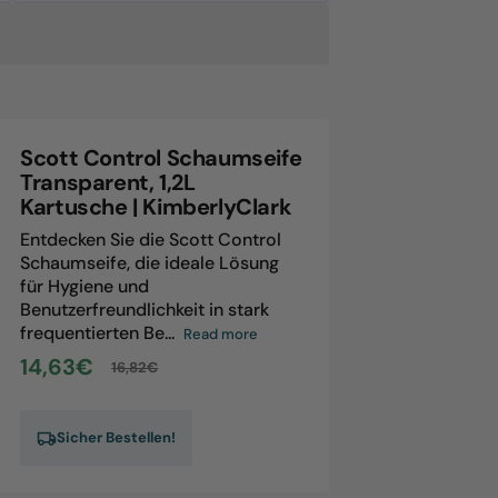
antity
ott
ntrol
am
ap,
ansparent,
Scott Control Schaumseife
1L
Transparent, 1,2L
rtridge
Kartusche | KimberlyClark
Entdecken Sie die Scott Control
Schaumseife, die ideale Lösung
für Hygiene und
Benutzerfreundlichkeit in stark
frequentierten Be...
Read more
14,63€
16,82€
Sale
Regular
price
price
Sicher Bestellen!