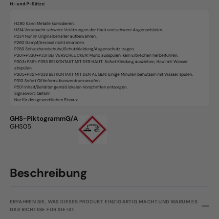
H- und P-Sätze:
H290 Kann Metalle korrodieren.
H314 Verursacht schwere Verätzungen der Haut und schwere Augenschäden.
P234 Nur im Originalbehälter aufbewahren.
P260 Dampf/Aerosol nicht einatmen.
P280 Schutzhandschuhe/Schutzkleidung/Augenschutz tragen.
P301+P330+P331 BEI VERSCHLUCKEN: Mund ausspülen, kein Erbrechen herbeiführen.
P303+P361+P353 BEI KONTAKT MIT DER HAUT: Sofort Kleidung ausziehen, Haut mit Wasser
abspülen.
P305+P351+P338 BEI KONTAKT MIT DEN AUGEN: Einige Minuten behutsam mit Wasser spülen.
P310 Sofort Giftinformationszentrum anrufen.
P501 Inhalt/Behälter gemäß lokalen Vorschriften entsorgen.
Signalwort: Gefahr
GHS-PiktogrammG/A
GHS05
Beschreibung
ERFAHREN SIE, WAS DIESES PRODUKT EINZIGARTIG MACHT UND WARUM ES
DAS RICHTIGE FÜR SIE IST.