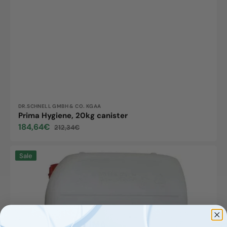
Vendor:
DR.SCHNELL GMBH & CO. KGAA
Prima Hygiene, 20kg canister
184,64€
212,34€
Sale
Regular
price
price
Prima
Sale
Soft,
20kg
canister