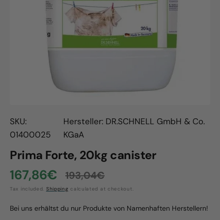
Open
media
1
in
gallery
view
SKU:
Hersteller: DR.SCHNELL GmbH & Co.
01400025
KGaA
Prima Forte, 20kg canister
167,86€
193,04€
Sale
Regular
Tax included.
Shipping
calculated at checkout.
price
price
Bei uns erhältst du nur Produkte von Namenhaften Herstellern!