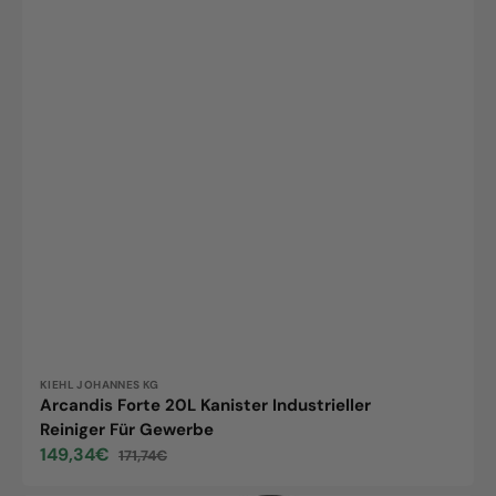
Vendor:
KIEHL JOHANNES KG
Arcandis Forte 20L Kanister Industrieller
Reiniger Für Gewerbe
149,34€
171,74€
Sale
Regular
price
price