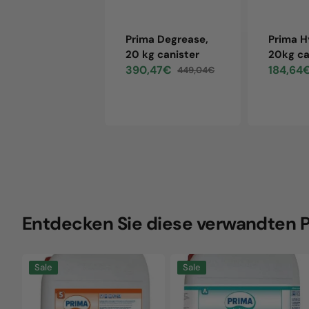
Prima Degrease,
Prima H
20 kg canister
20kg ca
390,47€
184,64
449,04€
Sale
Regular
Sale
price
price
price
Entdecken Sie diese verwandten 
Prima
Prima
Sale
Sale
Degrease,
Hygiene,
20
20kg