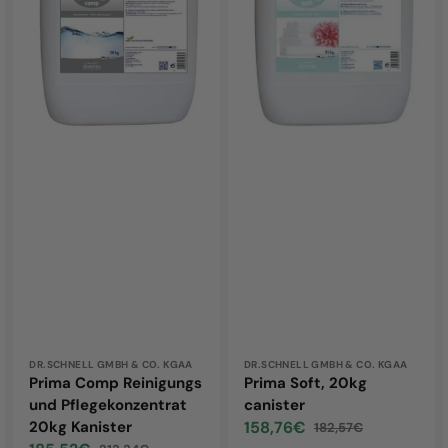
und
canister
Pflegekonzentrat
20kg
Kanister
Vendor:
DR.SCHNELL GMBH & CO. KGAA
Vendor:
DR.SCHNELL GMBH & CO. KGAA
Prima Comp Reinigungs
Prima Soft, 20kg
und Pflegekonzentrat
canister
20kg Kanister
158,76€
182,57€
Sale
Regular