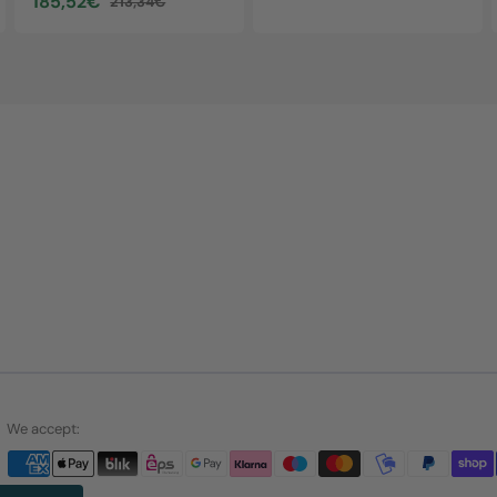
185,52€
213,34€
price
price
Sale
Regular
price
price
We accept: