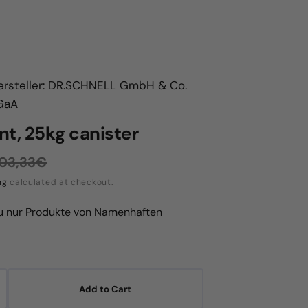
ersteller: DR.SCHNELL GmbH & Co.
GaA
nt, 25kg canister
03,33€
egular
ng
calculated at checkout.
rice
du nur Produkte von Namenhaften
Add to Cart
crease