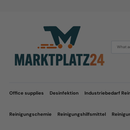
Skip
to
content
What ar
Office supplies
Desinfektion
Industriebedarf Rei
Reinigungschemie
Reinigungshilfsmittel
Reinig