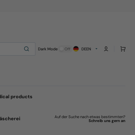
Cart
Dark Mode
Off
DE
EN
ical products
Auf der Suche nach etwas bestimmten?
äscherei
Schreib uns gern an