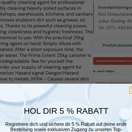
-quality cleaning agent for professional
Inverkehrbringer
hly cleaning heavily soiled surfaces in
rkshops, warehouses, kitchens, and sanitary
EbG Einkaufsber
emoves stubborn dirt such as grease, oil,
Julius-Ebeling-St
es. Thanks to its powerful cleaning power,
Tel.: 0172-4934
ing cleanliness and hygienic freshness. The
onomical to use. With the practical 25kg
aning agent on hand. Simply dilute with
Produktdatenbl
eaned. After a short exposure time, the
n water. The Prima Extent 25kg canister is
biodegradable. See for yourself the
🧪 Sicherheitsdatenblatt her
der your supply of cleaning agent for
H- und P-Sätze:
rmation: Hazard signal Danger/Hazard
e to metals. |H314 - Causes severe skin
H290 Kann Metalle korrodieren
H314 Verursacht schwere Verä
P234 Nur im Originalbehälter 
P260 Dampf/Aerosol nicht ein
P280 Schutzhandschuhe/Schut
P301+P330+P331 BEI VERSCHLUC
P303+P361+P353 BEI KONTAKT MI
HOL DIR 5 % RABATT
P305+P351+P338 BEI KONTAKT M
P310 Sofort Giftinformationsze
P501 Inhalt/Behälter gemäß lok
Signalwort: Gefahr
r glauben, dass sie Ihnen gefallen
Registriere dich und sichere dir 5 % Rabatt auf deine erste
Bestellung sowie exklusiven Zugang zu unseren Top-