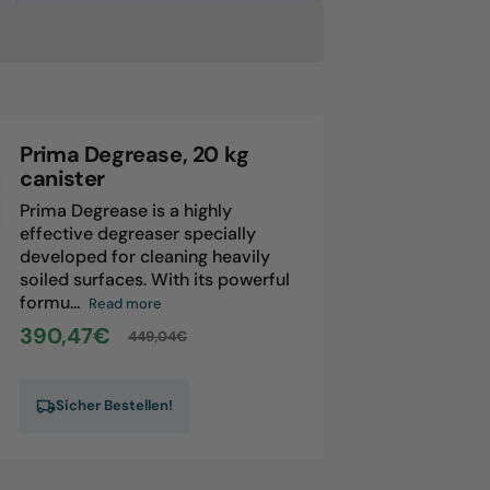
antity
ima
tent,
kg
nister
Prima Degrease, 20 kg
canister
Prima Degrease is a highly
effective degreaser specially
developed for cleaning heavily
soiled surfaces. With its powerful
formu...
Read more
390,47€
449,04€
Sale
Regular
price
price
Sicher Bestellen!