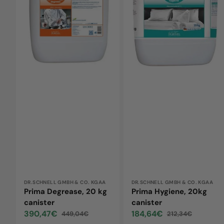
kg
canister
canister
Vendor:
DR.SCHNELL GMBH & CO. KGAA
Vendor:
DR.SCHNELL GMBH & CO. KGAA
Prima Degrease, 20 kg
Prima Hygiene, 20kg
canister
canister
390,47€
184,64€
449,04€
212,34€
Sale
Regular
Sale
Regular