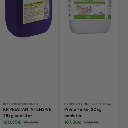
canister
canister
Vendor:
KLEEN PURGATIS GMBH
Vendor:
DR.SCHNELL GMBH & CO. KGAA
KP.PRESTAN INTENSIVE,
Prima Forte, 20kg
25kg canister
canister
180,55€
167,86€
207,64€
193,04€
Sale
Regular
Sale
Regular