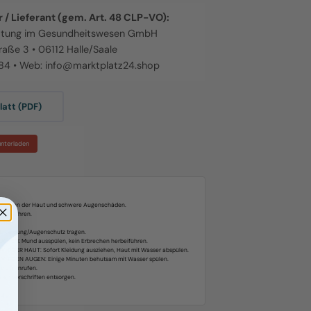
 / Lieferant (gem. Art. 48 CLP-VO):
atung im Gesundheitswesen GmbH
raße 3 • 06112 Halle/Saale
884 • Web: info@marktplatz24.shop
att (PDF)
unterladen
.
tzungen der Haut und schwere Augenschäden.
aufbewahren.
atmen.
zkleidung/Augenschutz tragen.
KEN: Mund ausspülen, kein Erbrechen herbeiführen.
T DER HAUT: Sofort Kleidung ausziehen, Haut mit Wasser abspülen.
IT DEN AUGEN: Einige Minuten behutsam mit Wasser spülen.
ntrum anrufen.
alen Vorschriften entsorgen.