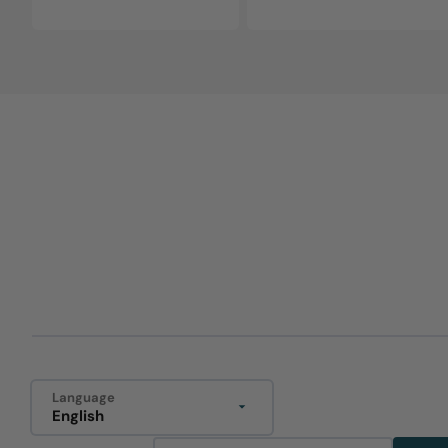
price
price
price
price
Language
English