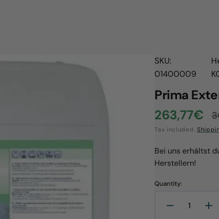
SKU:
H
01400009
K
Prima Exte
263,77€
3
Sale
R
Tax included.
Shippi
price
p
Bei uns erhältst 
Herstellern!
Quantity:
Open
Decrease
In
media