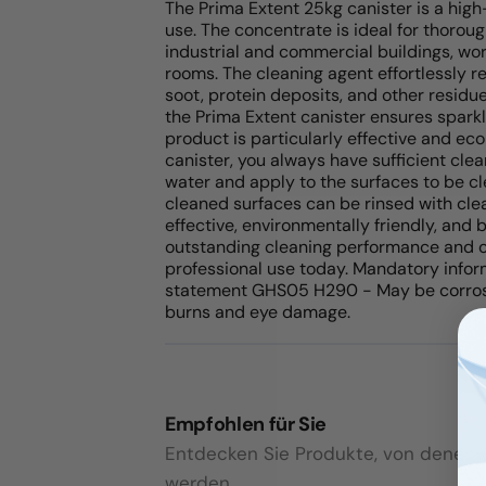
The Prima Extent 25kg canister is a high
use. The concentrate is ideal for thoroug
industrial and commercial buildings, wo
rooms. The cleaning agent effortlessly r
soot, protein deposits, and other residu
the Prima Extent canister ensures sparkl
product is particularly effective and ec
canister, you always have sufficient cle
water and apply to the surfaces to be cl
cleaned surfaces can be rinsed with clea
effective, environmentally friendly, and 
outstanding cleaning performance and or
professional use today. Mandatory info
statement GHS05 H290 - May be corrosiv
burns and eye damage.
Empfohlen für Sie
Entdecken Sie Produkte, von denen wi
werden.