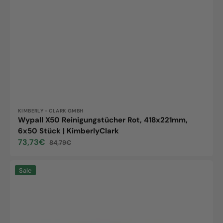
Vendor:
KIMBERLY - CLARK GMBH
Wypall X50 Reinigungstücher Rot, 418x221mm,
6x50 Stück | KimberlyClark
73,73€
84,79€
Sale
Regular
price
price
X80
Sale
wipes,
4-
coloured,
35x42cm,