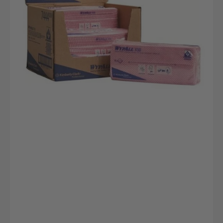
|
KimberlyClark