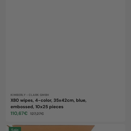
Vendor:
KIMBERLY - CLARK GMBH
X80 wipes, 4-color, 35x42cm, blue,
embossed, 10x25 pieces
110,67€
127,27€
Sale
Regular
price
price
X60
Sale