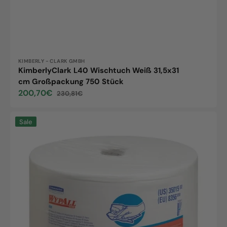
Vendor:
KIMBERLY - CLARK GMBH
KimberlyClark L40 Wischtuch Weiß 31,5x31
cm Großpackung 750 Stück
200,70€
230,81€
Sale
Regular
price
price
KimberlyClark
Sale
X50
Wischtuch
Großpackung
Weiß,
Perforiert
25x34cm