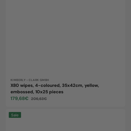
Vendor:
KIMBERLY - CLARK GMBH
X80 wipes, 4-coloured, 35x42cm, yellow,
embossed, 10x25 pieces
179,68€
206,63€
Sale
Regular
price
price
X80
Sale
wipes,
4-