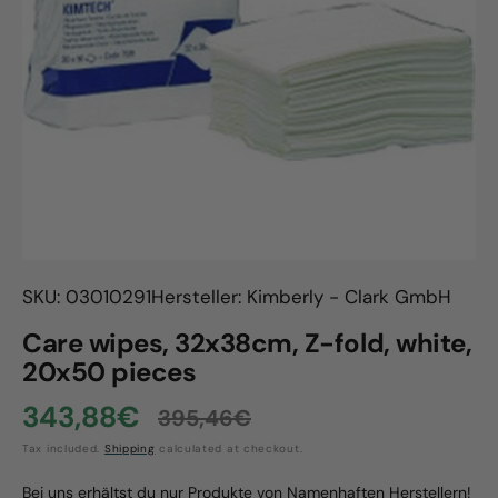
Open
media
1
in
gallery
view
SKU: 03010291
Hersteller: Kimberly - Clark GmbH
Care wipes, 32x38cm, Z-fold, white,
20x50 pieces
343,88€
395,46€
Sale
Regular
Tax included.
Shipping
calculated at checkout.
price
price
Bei uns erhältst du nur Produkte von Namenhaften Herstellern!