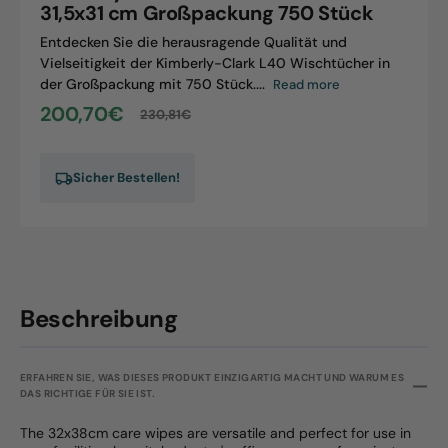
31,5x31 cm Großpackung 750 Stück
Großpackung
Entdecken Sie die herausragende Qualität und
750
Vielseitigkeit der Kimberly-Clark L40 Wischtücher in
Stück
der Großpackung mit 750 Stück....
Read more
200,70€
230,81€
Sale
Regular
price
price
Sicher Bestellen!
Beschreibung
ERFAHREN SIE, WAS DIESES PRODUKT EINZIGARTIG MACHT UND WARUM ES
DAS RICHTIGE FÜR SIE IST.
The 32x38cm care wipes are versatile and perfect for use in