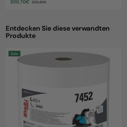
200,70€
230,81€
Sale
Regular
price
price
Entdecken Sie diese verwandten
Produkte
KimberlyClark
Sale
L40
Wischtuch
Weiß
31,5x31
cm
Großpackung
750
Stück