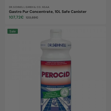
Vendor:
DR.SCHNELL GMBH & CO. KGAA
Gastro Pur Concentrate, 10L Safe Canister
107,72€
123,88€
Sale
Regular
price
price
Perocid
Sale
concentrate,
1L
bottle