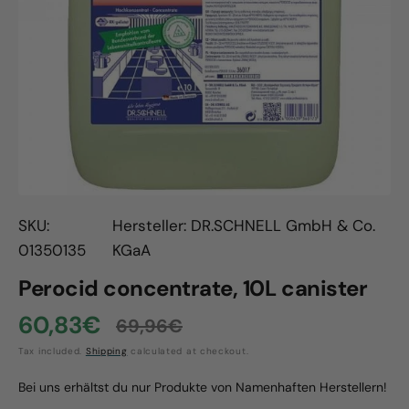
Open
media
1
in
gallery
view
SKU:
Hersteller: DR.SCHNELL GmbH & Co.
01350135
KGaA
Perocid concentrate, 10L canister
60,83€
69,96€
Sale
Regular
Tax included.
Shipping
calculated at checkout.
price
price
Bei uns erhältst du nur Produkte von Namenhaften Herstellern!