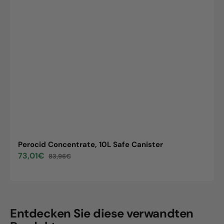
Perocid Concentrate, 10L Safe Canister
73,01€
83,96€
Sale
Regular
price
price
Entdecken Sie diese verwandten