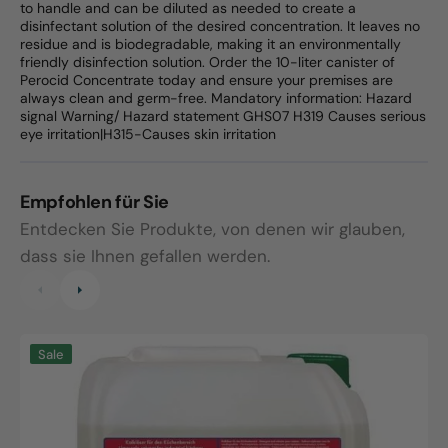
to handle and can be diluted as needed to create a
disinfectant solution of the desired concentration. It leaves no
residue and is biodegradable, making it an environmentally
friendly disinfection solution. Order the 10-liter canister of
Perocid Concentrate today and ensure your premises are
always clean and germ-free. Mandatory information: Hazard
signal Warning/ Hazard statement GHS07 H319 Causes serious
eye irritation|H315-Causes skin irritation
Empfohlen für Sie
Entdecken Sie Produkte, von denen wir glauben,
dass sie Ihnen gefallen werden.
Perocid
G
Sale
Concentrate,
P
10L
C
Safe
1