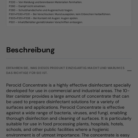
P220 – Von Kleidung und brennbaren Materialien fernhalten.
P260 – Dampf nicht einatmen.
P280 – Schutzhandschuhe und Augenschutz tragen.
P301+P330+P331 – Bei Verschlucken: Mund ausspülen, kein Erbrechen herbeiführen.
P305+P351+P338 – Bei Kontakt mit Augen: Augen spülen.
Beschreibung
ERFAHREN SIE, WAS DIESES PRODUKT EINZIGARTIG MACHT UND WARUM ES
DAS RICHTIGE FÜR SIE IST.
Perocid Concentrate is a highly effective disinfectant specially
developed for use in commercial and industrial areas. The 10-
liter canister provides a large amount of concentrate that can
be used to prepare disinfectant solutions for a variety of
surfaces and applications. Perocid Concentrate is effective
against a wide range of bacteria, viruses, and fungi, enabling
thorough disinfection and cleaning of surfaces. It is particularly
suitable for use in food processing plants, hospitals, hotels,
schools, and other public facilities where a hygienic
environment is of utmost importance. The concentrate is easy