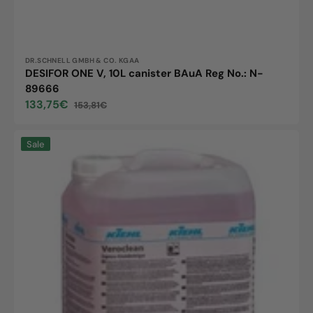
Vendor:
DR.SCHNELL GMBH & CO. KGAA
DESIFOR ONE V, 10L canister BAuA Reg No.: N-
89666
133,75€
153,81€
Sale
Regular
price
price
Veroclean,
Sale
10L
canister