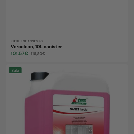
Vendor:
KIEHL JOHANNES KG
Veroclean, 10L canister
101,57€
116,80€
Sale
Regular
price
price
sanet
Sale
Ivecid,
10L
canister