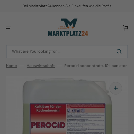
Skip
to
Bei Marktplatz24 können Sie Einkaufen wie die Profis
content
Cart
What are You looking for ...
Home
Hauswirtschaft
Perocid concentrate, 10L canister