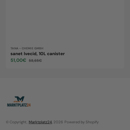
Vendor:
TANA - CHEMIE GMBH
sanet Ivecid, 10L canister
51,00€
58,65€
Sale
Regular
price
price
© Copyright,
Marktplatz24
, 2026
Powered by Shopify