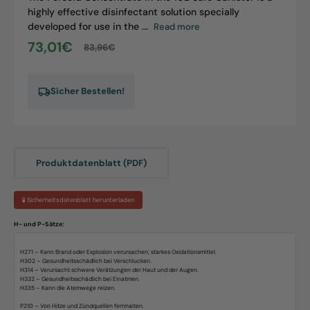
highly effective disinfectant solution specially
developed for use in the ...
Read more
73,01€
83,96€
Sale
Regular
price
price
Sicher Bestellen!
Produktdatenblatt (PDF)
🧪 Sicherheitsdatenblatt herunterladen
H- und P-Sätze:
H271 – Kann Brand oder Explosion verursachen; starkes Oxidationsmittel.
H302 – Gesundheitsschädlich bei Verschlucken.
H314 – Verursacht schwere Verätzungen der Haut und der Augen.
H332 – Gesundheitsschädlich bei Einatmen.
H335 – Kann die Atemwege reizen.
P210 – Von Hitze und Zündquellen fernhalten.