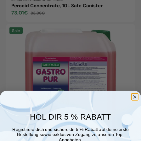
Vendor:
Perocid Concentrate, 10L Safe Canister
73,01€
83,96€
Sale
Regular
price
price
Gastro
Sale
Pur
Concentrate,
10L
Safe
Canister
HOL DIR 5 % RABATT
Registriere dich und sichere dir 5 % Rabatt auf deine erste
Bestellung sowie exklusiven Zugang zu unseren Top-
Angeboten.