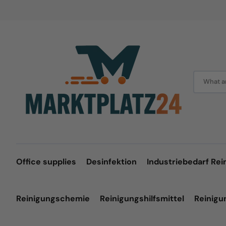
Skip
to
content
What ar
Office supplies
Desinfektion
Industriebedarf Rei
Reinigungschemie
Reinigungshilfsmittel
Reinig