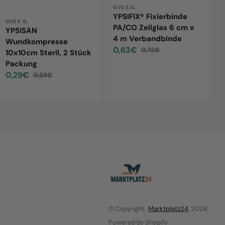
Vendor:
GVS E.G.
YPSIFIX® Fixierbinde
Vendor:
GVS E.G.
PA/CO Zellglas 6 cm x
YPSISAN
4 m Verbandbinde
Wundkompresse
0,63€
0,72€
10x10cm Steril, 2 Stück
Sale
Regular
Packung
price
price
0,29€
0,33€
Sale
Regular
price
price
© Copyright,
Marktplatz24
, 2026
Powered by Shopify