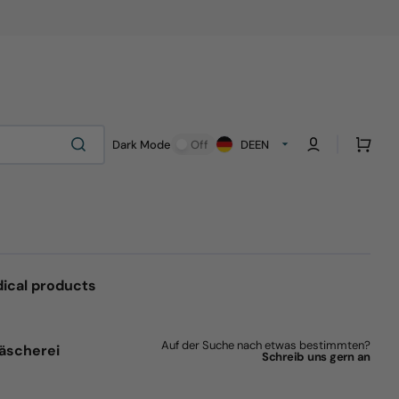
Cart
Dark Mode
Off
DE
EN
ical products
Auf der Suche nach etwas bestimmten?
äscherei
Schreib uns gern an