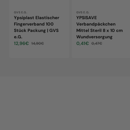
Vendor:
GVS E.G.
Vendor:
GVS E.G.
Ypsiplast Elastischer
YPSISAVE
Fingerverband 100
Verbandpäckchen
Stück Packung | GVS
Mittel Steril 8 x 10 cm
e.G.
Wundversorgung
12,96€
0,41€
14,90€
0,47€
Sale
Regular
Sale
Regular
price
price
price
price