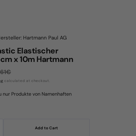
ersteller: Hartmann Paul AG
stic Elastischer
5cm x 10m Hartmann
,61€
gular
ng
calculated at checkout.
ice
du nur Produkte von Namenhaften
Add to Cart
crease