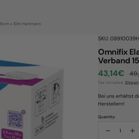
d 15cm x 10m Hartmann
SKU: 08910039
H
Omnifix Ela
Verband 1
43,14€
49
Sale
Re
Tax included.
Shippi
price
pr
Bei uns erhältst 
Herstellern!
Quantity:
Open
Decrease
In
media