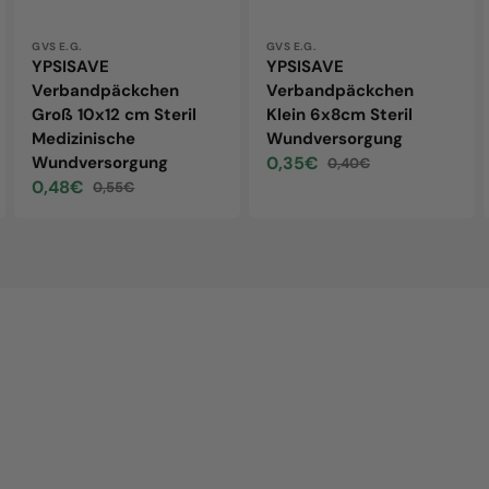
Vendor:
GVS E.G.
Vendor:
GVS E.G.
YPSISAVE
YPSISAVE
Verbandpäckchen
Verbandpäckchen
Groß 10x12 cm Steril
Klein 6x8cm Steril
Medizinische
Wundversorgung
Wundversorgung
0,35€
0,40€
Sale
Regular
0,48€
0,55€
price
price
Sale
Regular
price
price