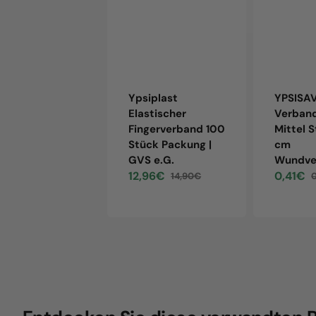
Ypsiplast
YPSISA
Elastischer
Verban
Fingerverband 100
Mittel S
Stück Packung |
cm
GVS e.G.
Wundve
12,96€
0,41€
14,90€
Sale
Regular
Sale
R
price
price
price
p