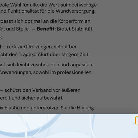
eale Wahl für alle, die Wert auf hochwertige
und Funktionalität für die Wundversorgung.
passt sich optimal an die Körperform an
rt und Stelle. →
Benefit:
Bietet Stabilität
g.
 – reduziert Reizungen, selbst bei
öht den Tragekomfort über längere Zeit.
st sich leicht zuschneiden und anpassen.
 Anwendungen, sowohl im professionellen
– schützt den Verband vor äußeren
ereit und sicher aufbewahrt.
ix Elastic und unterstützen Sie die Heilung