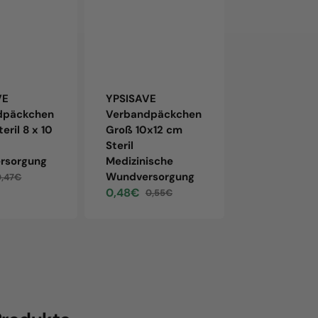
VE
YPSISAVE
YPSISAVE
dpäckchen
Verbandpäckchen
Verbandpäc
teril 8 x 10
Groß 10x12 cm
Klein 6x8cm 
Steril
Wundversor
rsorgung
Medizinische
0,35€
0,40
Sale
Regul
Wundversorgung
0,47€
price
price
egular
0,48€
0,55€
rice
Sale
Regular
price
price