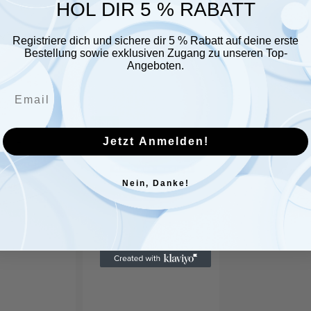
HOL DIR 5 % RABATT
r glauben, dass sie Ihnen gefallen
Registriere dich und sichere dir 5 % Rabatt auf deine erste
Bestellung sowie exklusiven Zugang zu unseren Top-
Angeboten.
YPSISAVE
YPSISAVE
Sale
Sale
ckchen
Verbandpäckchen
Verbandpäckc
Jetzt Anmelden!
Groß
Klein
10x12
6x8cm
Nein, Danke!
cm
Steril
Steril
Wundversorgu
Medizinische
Wundversorgung
rgung