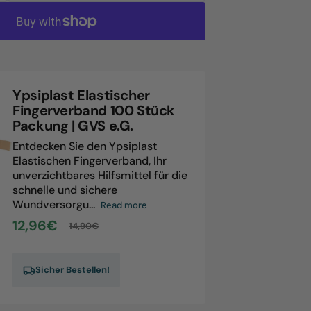
antity
nifix
astic
astischer
rband
cm
Ypsiplast Elastischer
Fingerverband 100 Stück
0m
Packung | GVS e.G.
d
rtmann
Entdecken Sie den Ypsiplast
Elastischen Fingerverband, Ihr
unverzichtbares Hilfsmittel für die
schnelle und sichere
Wundversorgu...
Read more
12,96€
14,90€
Sale
Regular
price
price
Sicher Bestellen!