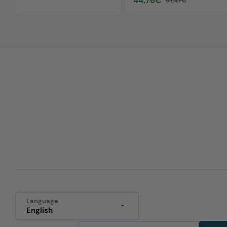
44,76€
51,47€
Sale
Regular
price
price
Language
English