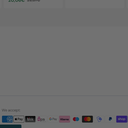
20,06€
23,07€
Sale
Regular
price
price
We accept: