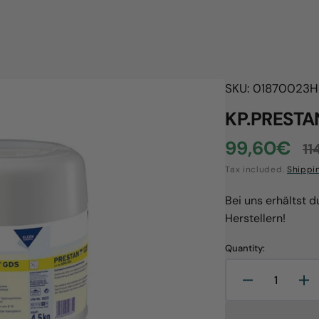
SKU: 01870023
H
KP.PRESTAN
99,60€
11
Sale
R
Tax included.
Shippi
price
p
Bei uns erhältst 
Herstellern!
Quantity:
Decrease
In
quantity
qu
Open
media
for
for