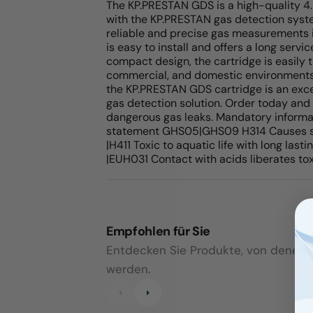
The KP.PRESTAN GDS is a high-quality 4.
with the KP.PRESTAN gas detection syst
reliable and precise gas measurements i
is easy to install and offers a long servic
compact design, the cartridge is easily t
commercial, and domestic environments. T
the KP.PRESTAN GDS cartridge is an excel
gas detection solution. Order today and
dangerous gas leaks. Mandatory informa
statement GHS05|GHS09 H314 Causes se
|H411 Toxic to aquatic life with long lastin
|EUH031 Contact with acids liberates to
Empfohlen für Sie
Entdecken Sie Produkte, von denen wi
werden.