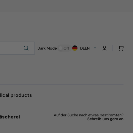
Cart
Dark Mode
Off
DE
EN
ical products
Auf der Suche nach etwas bestimmten?
äscherei
Schreib uns gern an