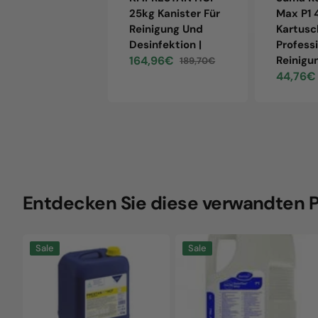
25kg Kanister Für
Max P1 
Reinigung Und
Kartusc
Desinfektion |
Profess
164,96€
Reinigu
189,70€
Sale
Regular
44,76€
price
price
Sale
price
Entdecken Sie diese verwandten 
KP.PRESTAN
Suma
Sale
Sale
HCF
RevoFlow
25kg
Max
Kanister
P1