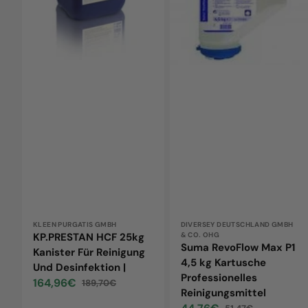
Für
4,5
Reinigung
kg
Und
Kartusche
Desinfektion
Professionelles
|
Reinigungsmittel
Vendor:
KLEEN PURGATIS GMBH
Vendor:
DIVERSEY DEUTSCHLAND GMBH
KP.PRESTAN HCF 25kg
& CO. OHG
Suma RevoFlow Max P1
Kanister Für Reinigung
4,5 kg Kartusche
Und Desinfektion |
Professionelles
164,96€
189,70€
Sale
Regular
Reinigungsmittel
price
price