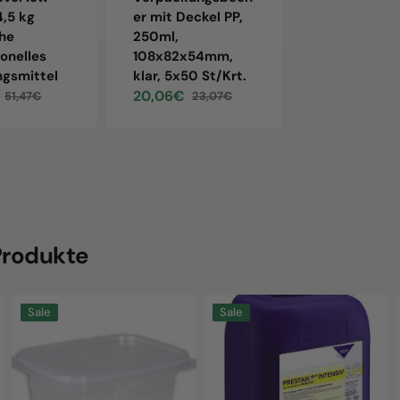
4,5 kg
er mit Deckel PP,
INTENSIVE, 
he
250ml,
canister
ionelles
108x82x54mm,
180,55€
20
Sale
Reg
ngsmittel
klar, 5x50 St/Krt.
price
pri
20,06€
51,47€
23,07€
Regular
Sale
Regular
price
price
price
Produkte
Verpackungsbecher
KP.PRESTAN
Sale
Sale
mit
INTENSIVE,
Deckel
25kg
PP,
canister