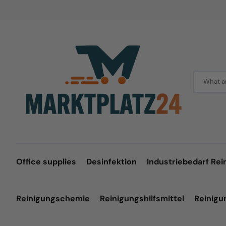
Skip
to
content
What ar
Office supplies
Desinfektion
Industriebedarf Rei
Reinigungschemie
Reinigungshilfsmittel
Reinig