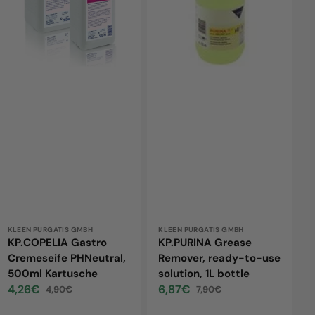
500ml
to-
Kartusche
use
solution,
1L
bottle
Vendor:
KLEEN PURGATIS GMBH
Vendor:
KLEEN PURGATIS GMBH
KP.COPELIA Gastro
KP.PURINA Grease
Cremeseife PHNeutral,
Remover, ready-to-use
500ml Kartusche
solution, 1L bottle
4,26€
6,87€
4,90€
7,90€
Sale
Regular
Sale
Regular
price
price
price
price