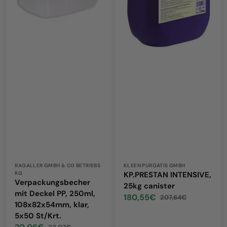
250ml,
108x82x54mm,
klar,
5x50
St/Krt.
Vendor:
RAGALLER GMBH & CO BETRIEBS
Vendor:
KLEEN PURGATIS GMBH
KG
KP.PRESTAN INTENSIVE,
Verpackungsbecher
25kg canister
mit Deckel PP, 250ml,
180,55€
207,64€
Sale
Regular
108x82x54mm, klar,
price
price
5x50 St/Krt.