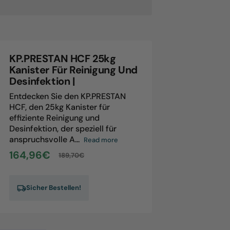
N
.PRESTAN
S,
5kg
rtridge
KP.PRESTAN HCF 25kg
Kanister Für Reinigung Und
Desinfektion |
Entdecken Sie den KP.PRESTAN
HCF, den 25kg Kanister für
effiziente Reinigung und
Desinfektion, der speziell für
anspruchsvolle A...
Read more
164,96€
189,70€
Sale
Regular
price
price
Sicher Bestellen!