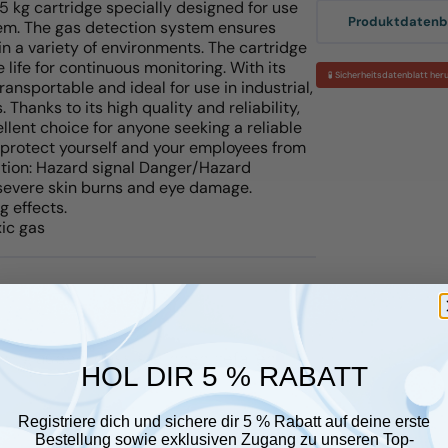
5 kg cartridge specially designed for use
Produktdatenbl
em. The gas detection system ensures
n a variety of environments. The cartridge
e life for continuous monitoring. With its
🧪 Sicherheitsdatenblatt her
ransportable and ideal for use in industrial,
hanks to its high quality and reliability,
lent choice for anyone seeking a reliable
 protect yourself and your employees from
tion: Hazard signal Danger/Hazard
vere skin burns and eye damage.
g effects.
xic gas
r glauben, dass sie Ihnen gefallen
HOL DIR 5 % RABATT
Registriere dich und sichere dir 5 % Rabatt auf deine erste
Bestellung sowie exklusiven Zugang zu unseren Top-