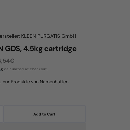
ersteller: KLEEN PURGATIS GmbH
 GDS, 4.5kg cartridge
4,54€
egular
ng
calculated at checkout.
rice
du nur Produkte von Namenhaften
Add to Cart
crease
antity