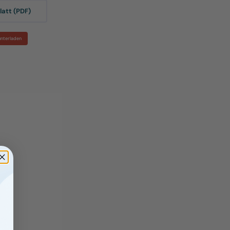
att (PDF)
unterladen