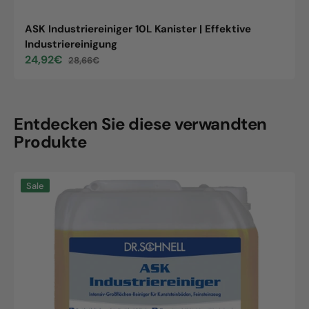
ASK Industriereiniger 10L Kanister | Effektive
Industriereinigung
24,92€
28,66€
Sale
Regular
price
price
Entdecken Sie diese verwandten
Produkte
ASK
Sale
Industriereiniger
10L
Kanister
|
Effektive
Industriereinigung