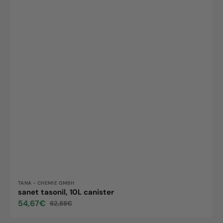
Vendor:
TANA - CHEMIE GMBH
sanet tasonil, 10L canister
54,67€
62,88€
Sale
Regular
price
price