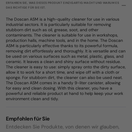
ERFAHREN SIE, WAS DIESES PRODUKT EINZIGARTIG MACHT UND WARUM ES
DAS RICHTIGE FÜR SIE IST.
The Doscan ASM is a high-quality cleaner for use in various
industrial sectors. It is particularly suitable for removing
stubborn dirt such as oil, grease, soot, and other
contaminants. The cleaner is suitable for use in workshops,
production halls, machine tools, and in the home. The Doscan
ASM is particularly effective thanks to its powerful formula,
removing dirt effortlessly and thoroughly. It is versatile and can
be used on various surfaces such as metal, plastic, glass, and
ceramic. It leaves a clean and shiny surface without residue.
The cleaner is easy to use: simply spray onto the dirty surface,
allow it to work for a short time, and wipe off with a cloth or
sponge. For stubborn dirt, the cleaner can also be used neat.
The Doscan ASM comes in a handy 9-liter canister, allowing
for easy and clean dosing. With this cleaner, you have a
powerful and reliable product at hand to help keep your work
environment clean and tidy.
Empfohlen für Sie
Entdecken Sie Produkte, von denen wir glauben,