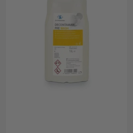
bottle
BauA
Reg.
No.:
N-
79836