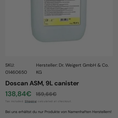
Open
media
1
in
gallery
view
SKU:
Hersteller: Dr. Weigert GmbH & Co.
01460650
KG
Doscan ASM, 9L canister
138,84€
159,66€
Sale
Regular
Tax included.
Shipping
calculated at checkout.
price
price
Bei uns erhältst du nur Produkte von Namenhaften Herstellern!