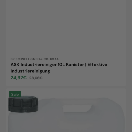
Vendor:
DR.SCHNELL GMBH & CO. KGAA
ASK Industriereiniger 10L Kanister | Effektive
Industriereinigung
24,92€
28,66€
Sale
Regular
price
price
Neodisher
Sale
EM,
5L
canister