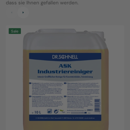
dass sie Ihnen gefallen werden.
ASK
N
Sale
Industriereiniger
E
10L
5
Kanister
c
|
Effektive
Industriereinigung