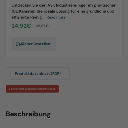
Industriereinigung
Entdecken Sie den ASK Industriereiniger im praktischen
10L Kanister, die ideale Lösung für eine gründliche und
effiziente Reinig...
Read more
24,92€
28,66€
Sale
Regular
price
price
Sicher Bestellen!
Produktdatenblatt (PDF)
🧪 Sicherheitsdatenblatt herunterladen
Beschreibung