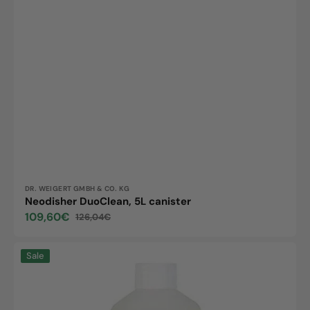
Vendor:
DR. WEIGERT GMBH & CO. KG
Neodisher DuoClean, 5L canister
109,60€
126,04€
Sale
Regular
price
price
Decontaman
Sale
Pre
Wash,
1L