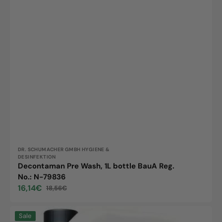
Vendor:
DR. SCHUMACHER GMBH HYGIENE &
DESINFEKTION
Decontaman Pre Wash, 1L bottle BauA Reg.
No.: N-79836
16,14€
18,56€
Sale
Regular
price
price
sanet
Sale