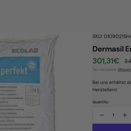
SKU: 01090215
H
Dermasil E
301,31€
3
Sale
R
Tax included.
Shippi
price
p
Bei uns erhältst 
Herstellern!
Quantity:
Decrease
In
quantity
qu
Open
media
for
for