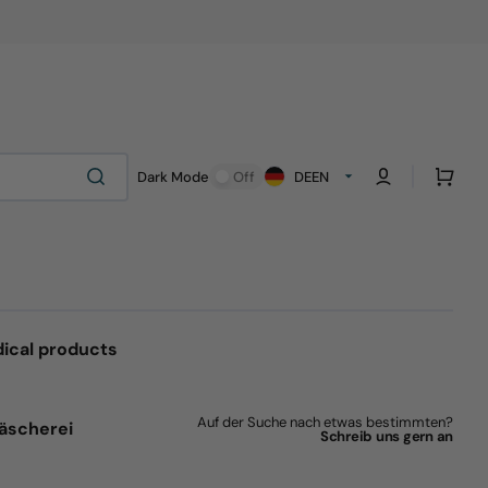
Cart
Dark Mode
Off
DE
EN
ical products
Auf der Suche nach etwas bestimmten?
äscherei
Schreib uns gern an