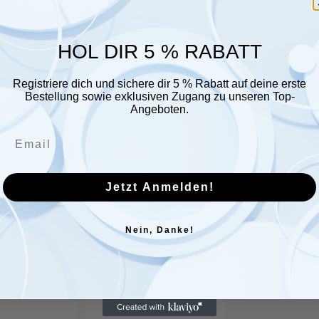
HOL DIR 5 % RABATT
Sensiva
Mafor
Sale
Sale
protective
powder,
Registriere dich und sichere dir 5 % Rabatt auf deine erste
Bestellung sowie exklusiven Zugang zu unseren Top-
Emulsion
5kg
Angeboten.
Hautpflege
bucket
500ml
Fl.
Jetzt Anmelden!
Nein, Danke!