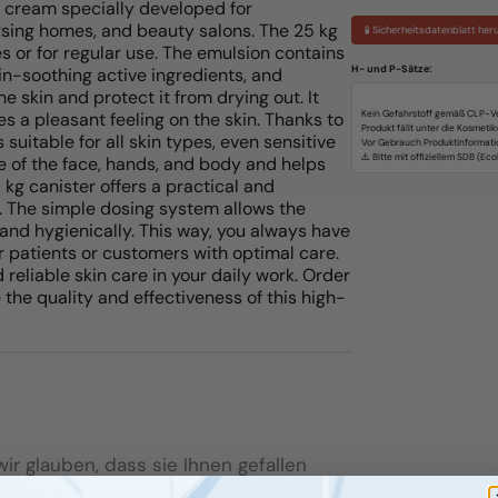
e cream specially developed for
nursing homes, and beauty salons. The 25 kg
🧪 Sicherheitsdatenblatt her
ies or for regular use. The emulsion contains
H- und P-Sätze:
in-soothing active ingredients, and
he skin and protect it from drying out. It
Kein Gefahrstoff gemäß CLP-Ve
s a pleasant feeling on the skin. Thanks to
Produkt fällt unter die Kosmeti
 suitable for all skin types, even sensitive
Vor Gebrauch Produktinformati
re of the face, hands, and body and helps
 kg canister offers a practical and
e. The simple dosing system allows the
nd hygienically. This way, you always have
r patients or customers with optimal care.
 reliable skin care in your daily work. Order
the quality and effectiveness of this high-
r glauben, dass sie Ihnen gefallen