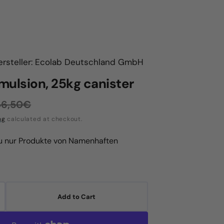
ersteller: Ecolab Deutschland GmbH
mulsion, 25kg canister
46,50€
egular
ng
calculated at checkout.
rice
du nur Produkte von Namenhaften
Add to Cart
crease
antity