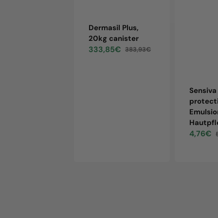
Dermasil Plus,
20kg canister
333,85€
383,93€
Sale
Regular
price
price
Sensiva
protect
Emulsio
Hautpfl
4,76€
Sale
price