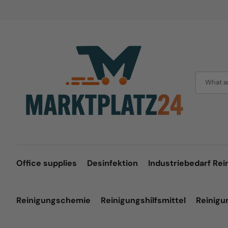
Skip
to
content
What ar
Office supplies
Desinfektion
Industriebedarf Rei
Reinigungschemie
Reinigungshilfsmittel
Reinig