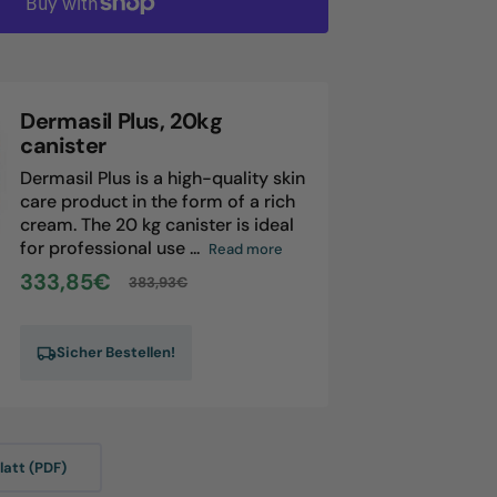
rmasil
ulsion,
kg
nister
Dermasil Plus, 20kg
canister
Dermasil Plus is a high-quality skin
care product in the form of a rich
cream. The 20 kg canister is ideal
for professional use ...
Read more
333,85€
383,93€
Sale
Regular
price
price
Sicher Bestellen!
att (PDF)