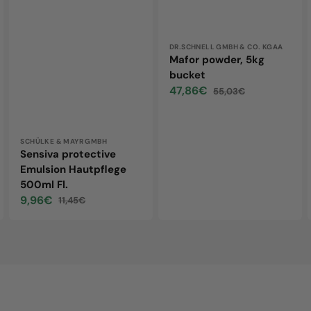
Vendor:
DR.SCHNELL GMBH & CO. KGAA
Mafor powder, 5kg
bucket
47,86€
55,03€
Sale
Regular
price
price
Vendor:
SCHÜLKE & MAYR GMBH
Sensiva protective
Emulsion Hautpflege
500ml Fl.
9,96€
11,45€
Sale
Regular
price
price