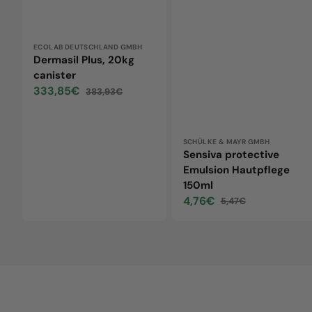
Vendor:
ECOLAB DEUTSCHLAND GMBH
Dermasil Plus, 20kg
canister
333,85€
383,93€
Sale
Regular
price
price
Vendor:
SCHÜLKE & MAYR GMBH
Sensiva protective
Emulsion Hautpflege
150ml
4,76€
5,47€
Sale
Regular
price
price