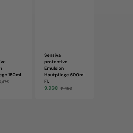
Mafor powde
bucket
47,86€
55,
Sale
Regu
price
pric
Sensiva
ive
protective
n
Emulsion
ege 150ml
Hautpflege 500ml
Fl.
5,47€
Regular
9,96€
11,45€
price
Sale
Regular
price
price