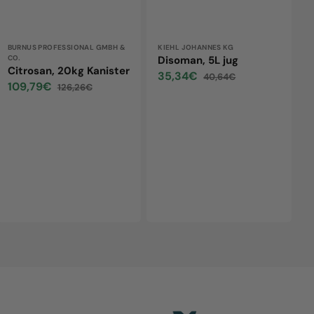
Vendor:
BURNUS PROFESSIONAL GMBH &
Vendor:
KIEHL JOHANNES KG
CO.
Disoman, 5L jug
Citrosan, 20kg Kanister
35,34€
40,64€
Sale
Regular
109,79€
126,26€
Sale
Regular
price
price
price
price