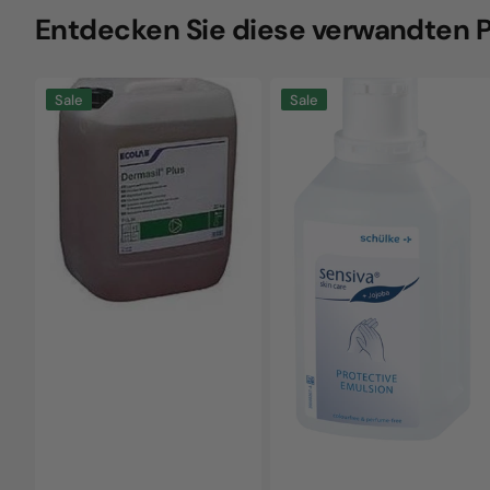
Entdecken Sie diese verwandten 
Dermasil
Sensiva
Sale
Sale
Plus,
protective
20kg
Emulsion
canister
Hautpflege
150ml