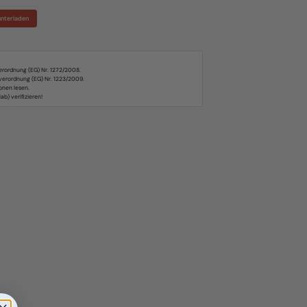
unterladen
rordnung (EG) Nr. 1272/2008.
kverordnung (EG) Nr. 1223/2009.
onen lesen.