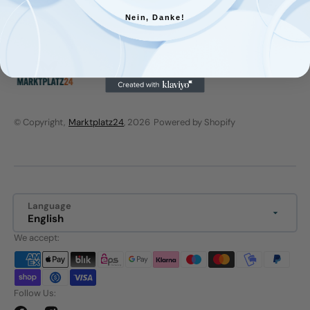
Nein, Danke!
© Copyright,
Marktplatz24
, 2026
Powered by Shopify
Language
English
We accept:
Follow Us: